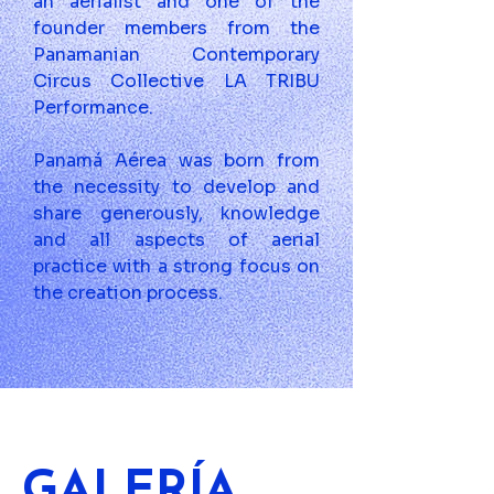
an aerialist and one of the 
founder members from the 
Panamanian Contemporary 
Circus Collective LA TRIBU 
Performance.
Panamá Aérea was born from 
the necessity to develop and 
share generously, knowledge 
and all aspects of aerial 
practice with a strong focus on 
the creation process.
GALERÍA