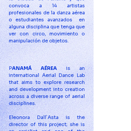
convoca a 14 artistas 
profesionales de la danza aérea 
o estudiantes avanzados  en 
alguna disciplina que tenga que 
ver con circo, movimiento o 
manipulación de objetos.
P
ANAMÁ AÉREA
 is an 
international Aerial Dance Lab 
that aims to explore research 
and development into creation 
across a diverse range of aerial 
disciplines.
Eleonora Dall`Asta is the 
director of this project; she is 