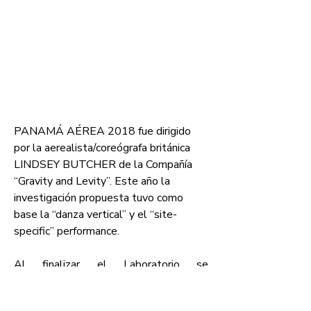
PANAMÁ AÉREA 2018 fue dirigido 
por la aerealista/coreógrafa británica 
LINDSEY BUTCHER de la Compañía 
“Gravity and Levity”. Este año la 
investigación propuesta tuvo como 
base la “danza vertical” y el “site-
specific” performance.
Al finalizar el Laboratorio se 
presentaron 3 muestras gratuitas del 
trabajo final (Altaplaza Mall y Centro 