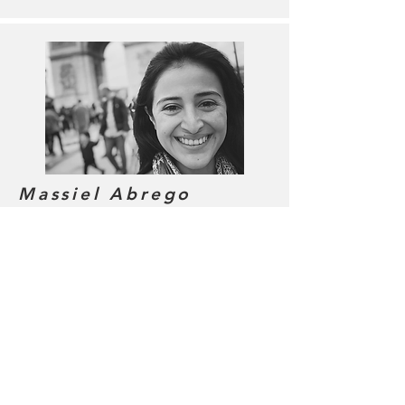
Massiel Abrego
Certificada en Gravity Circus Centre
London.
Danza Aérea en Aro y
Dinámicos en Telas.
@massiel_ap